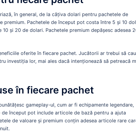
iază, în general, de la câțiva dolari pentru pachetele de
e premium. Pachetele de început pot costa între 5 și 10 dol
tre 10 și 20 de dolari. Pachetele premium depășesc adesea 
neficiile oferite în fiecare pachet. Jucătorii ar trebui să ca
u investiția lor, mai ales dacă intenționează să petreacă m
use în fiecare pachet
mbunătățesc gameplay-ul, cum ar fi echipamente legendare,
e de început pot include articole de bază pentru a ajuta
hetele de valoare și premium conțin adesea articole rare car
nuit.