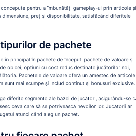
 concepute pentru a îmbunătăți gameplay-ul prin articole ș
dimensiune, preț și disponibilitate, satisfăcând diferitele
tipurilor de pachete
te în principal în pachete de început, pachete de valoare și
 obicei, opțiuni cu cost redus destinate jucătorilor noi,
ălătoria. Pachetele de valoare oferă un amestec de articole
 sunt mai scumpe și includ conținut și bonusuri exclusive.
age diferite segmente ale bazei de jucători, asigurându-se c
găsesc ceva care să se potrivească nevoilor lor. Jucătorii ar
i bugetul atunci când aleg un pachet.
ntru fiecare pachet