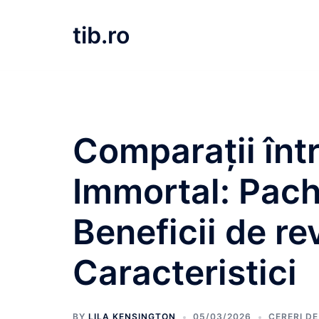
Skip
to
tib.ro
content
Comparații înt
Immortal: Pache
Beneficii de re
Caracteristici
BY
LILA KENSINGTON
05/03/2026
CERERI D