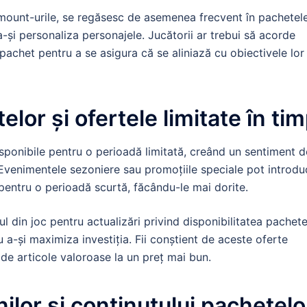
i mount-urile, se regăsesc de asemenea frecvent în pachetel
-și personaliza personajele. Jucătorii ar trebui să acorde
e pachet pentru a se asigura că se aliniază cu obiectivele lor
elor și ofertele limitate în ti
sponibile pentru o perioadă limitată, creând un sentiment d
. Evenimentele sezoniere sau promoțiile speciale pot introdu
pentru o perioadă scurtă, făcându-le mai dorite.
ul din joc pentru actualizări privind disponibilitatea pachete
ru a-și maximiza investiția. Fii conștient de aceste oferte
 de articole valoroase la un preț mai bun.
lor și conținutului pachetelo