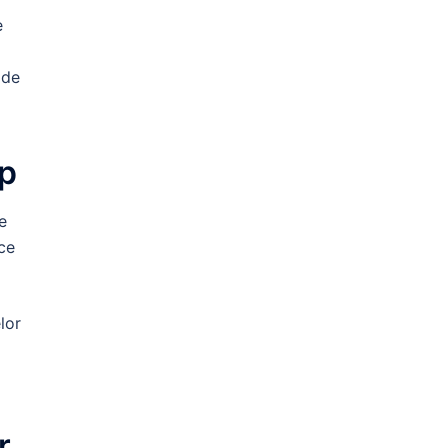
e
 de
mp
e
ce
lor
r